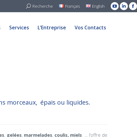
Search:
Recherche
Français
English
YouTube
Linked
F
s
Services
L’Entreprise
Vos Contacts
page
page
p
opens
open
o
s
Services
L’Entreprise
Vos Contacts
in
in
in
new
new
n
window
windo
w
ns morceaux, épais ou liquides.
es
,
gelées
,
marmelades
,
coulis, miels
… l’offre de