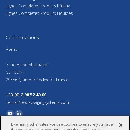
Lignes Complètes Produits Pâteux
Lignes Complètes Produits Liquides
Contactez-nous
Hema
5 rue Hervé Marchand
CS 15014
29556 Quimper Cedex 9 – France
+33 (0) 2 98 52 40 00
hema@bwpackagingsystems.com
Trouvez nous sur :
YouTube
LinkedIn
Like many other sites, we use cookies to ensure you have
page
page
the best browsing experience possible and help us