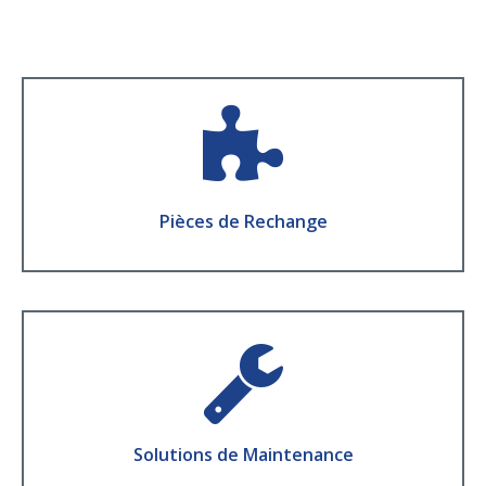
Pièces de Rechange
La disponibilité et la qualité d'un fabricant
d’équipements d’origine
Pièces de Rechange
En Savoir Plus
Solutions de Maintenance
Optimisez la disponibilité opérationnelle de vos
équipements et votre performance industrielle
Solutions de Maintenance
En Savoir Plus