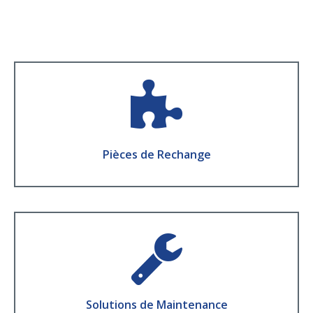
Pièces de Rechange
La disponibilité et la qualité d'un fabricant
d’équipements d’origine
Pièces de Rechange
En Savoir Plus
Solutions de Maintenance
Optimisez la disponibilité opérationnelle de vos
équipements et votre performance industrielle
Solutions de Maintenance