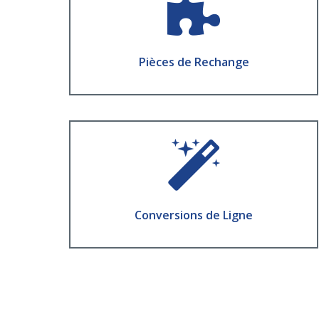
La disponibilité et la qualité d'un fabricant
d’équipements d’origine
Pièces de Rechange
En Savoir Plus
Conversions de Ligne
La flexibilité nécessaire pour évoluer avec son
temps
Conversions de Ligne
En Savoir Plus