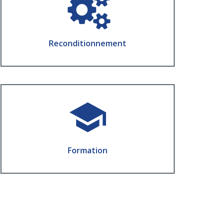
Assurer la longévité de vos ressources
opérationnelles
Reconditionnement
En Savoir Plus
Formation
Des équipes compétentes pour un
démarrage rapide
Formation
En Savoir Plus