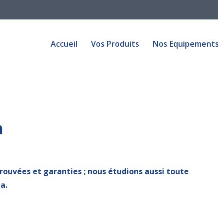
Accueil
Vos Produits
Nos Equipement
Accueil
Vos Produits
Nos Equipement
n
ouvées et garanties ; nous étudions aussi toute
a.