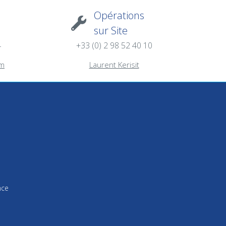
Opérations
sur Site
4
+33 (0) 2 98 52 40 10
am
Laurent Kerisit
nce