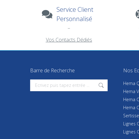
Service Client
Personnalisé
–
Vos Contacts Dédiés
Barre de Recherche
Nos Eq
Search:
Hema Q
Hema Vo
Hema Ca
Hema 
Sertiss
Lignes 
Lignes 