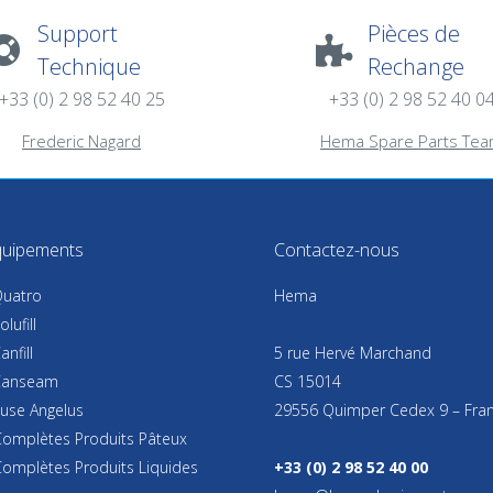
Support
Pièces de
Technique
Rechange
+33 (0) 2 98 52 40 25
+33 (0) 2 98 52 40 0
Frederic Nagard
Hema Spare Parts Te
uipements
Contactez-nous
uatro
Hema
lufill
nfill
5 rue Hervé Marchand
Canseam
CS 15014
euse Angelus
29556 Quimper Cedex 9 – Fra
Complètes Produits Pâteux
Complètes Produits Liquides
+33 (0) 2 98 52 40 00