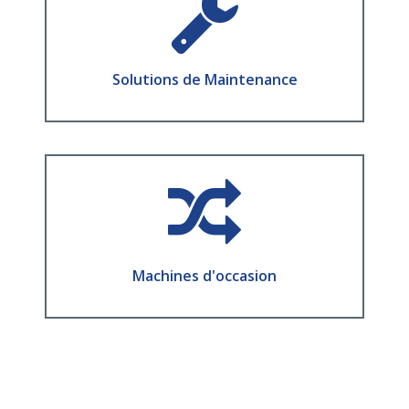
Optimisez la disponibilité opérationnelle de
vos équipements et votre performance
industrielle
Solutions de Maintenance
En Savoir Plus
Machines d'occasion
Une gamme de machines à des conditions
maitrisées
Machines d'occasion
En Savoir Plus